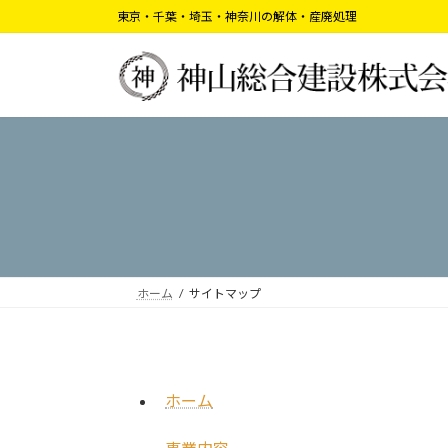
コ
ナ
東京・千葉・埼玉・神奈川の解体・産廃処理
ン
ビ
テ
ゲ
ン
ー
ツ
シ
へ
ョ
ス
ン
キ
に
ッ
移
プ
動
ホーム
サイトマップ
ホーム